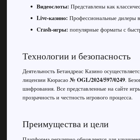
Видеослоты:
Представлены как классичес
Live-казино:
Профессиональные дилеры в 
Crash-игры:
популярные форматы с быстр
Технологии и безопасность
Деятельность Бетандреас Казино осуществляет
№ OGL/2024/597/0249
лицензии Кюрасао
. Без
шифрования. Все представленные на сайте игры
прозрачность и честность игрового процесса.
Преимущества и цели
Платформа регулярно обновляется для улучшен