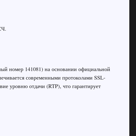
СЧ.
ый номер 141081) на основании официальной
печивается современными протоколами SSL-
вие уровню отдачи (RTP), что гарантирует