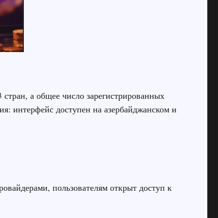
3 стран, а общее число зарегистрированных
ция: интерфейс доступен на азербайджанском и
ровайдерами, пользователям открыт доступ к