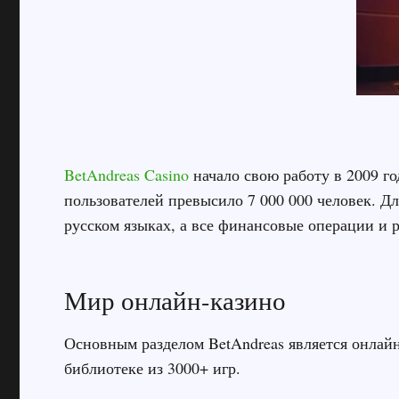
BetAndreas Casino
начало свою работу в 2009 го
пользователей превысило 7 000 000 человек. Д
русском языках, а все финансовые операции и 
Мир онлайн-казино
Основным разделом BetAndreas является онлайн
библиотеке из 3000+ игр.