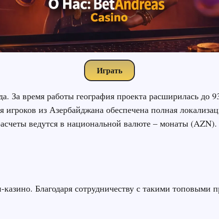
Играть
да. За время работы география проекта расширилась до 9
ля игроков из Азербайджана обеспечена полная локализа
расчеты ведутся в национальной валюте – монаты (AZN).
-казино. Благодаря сотрудничеству с такими топовыми п