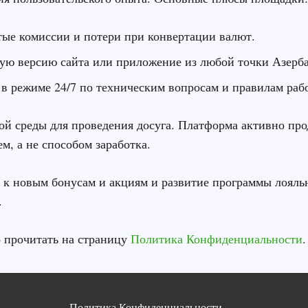
тые комиссии и потери при конвертации валют.
ную версию сайта или приложение из любой точки Азерб
в режиме 24/7 по техническим вопросам и правилам раб
ной среды для проведения досуга. Платформа активно пр
м, а не способом заработка.
 к новым бонусам и акциям и развитие программы лояльн
е.
 прочитать на страницу
Политика Конфиденциальности
.
Политика Конфиденциальности